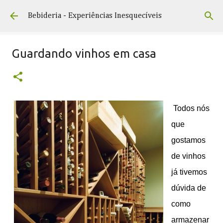
Pular para o conteúdo principal
Bebideria - Experiências Inesquecíveis
Guardando vinhos em casa
Todos nós
que
gostamos
de vinhos
já tivemos
dúvida de
como
armazenar