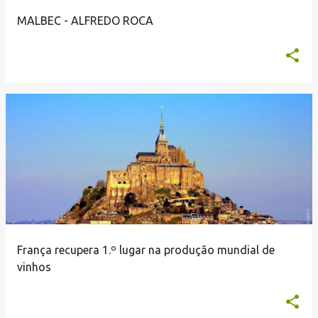
n
MALBEC - ALFREDO ROCA
s
França recupera 1.º lugar na produção mundial de
vinhos