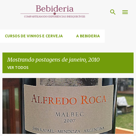
Pular para o conteúdo principal
CURSOS DE VINHOS E CERVEJA
A BEBIDERIA
Mostrando postagens de janeiro, 2010
VER TODOS
P
o
s
t
a
g
e