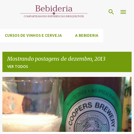
Pular para o conteúdo principal
CURSOS DE VINHOS E CERVEJA
A BEBIDERIA
Mostrando postagens de dezembro, 2013
VER TODOS
P
o
s
t
a
g
e