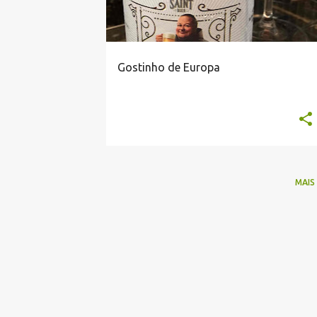
a
g
e
n
Gostinho de Europa
s
MAIS