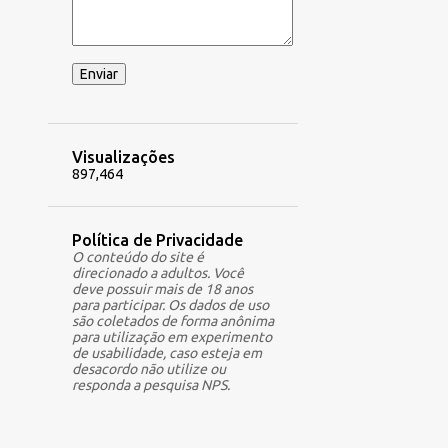
chave e que não podemos
15
abril 2015
deixar menores tomando
14
março 2015
livremente álcool à vontade.
Mas por outro lado fico
11
fevereiro 2015
entediado na frente de
9
janeiro 2015
campanhas falso-moralistas e
Visualizações
das cruzad...
27
dezembro 2014
897,464
16
novembro 2014
Política de Privacidade
18
outubro 2014
O conteúdo do site é
direcionado a adultos. Você
24
setembro 2014
deve possuir mais de 18 anos
para participar. Os dados de uso
11
agosto 2014
são coletados de forma anônima
para utilização em experimento
28
julho 2014
de usabilidade, caso esteja em
desacordo não utilize ou
26
junho 2014
responda a pesquisa NPS.
14
maio 2014