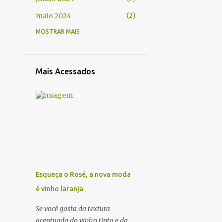
2
maio 2024
MOSTRAR MAIS
3
abril 2024
3
março 2024
2
janeiro 2024
Mais Acessados
2
novembro 2023
1
setembro 2023
4
abril 2023
1
janeiro 2023
1
dezembro 2022
1
novembro 2022
Esqueça o Rosé, a nova moda
1
julho 2022
é vinho laranja
4
junho 2022
Se você gosta da textura
acentuada do vinho tinto e da