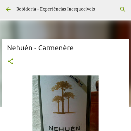
Pular para o conteúdo principal
Bebideria - Experiências Inesquecíveis
Nehuén - Carmenère