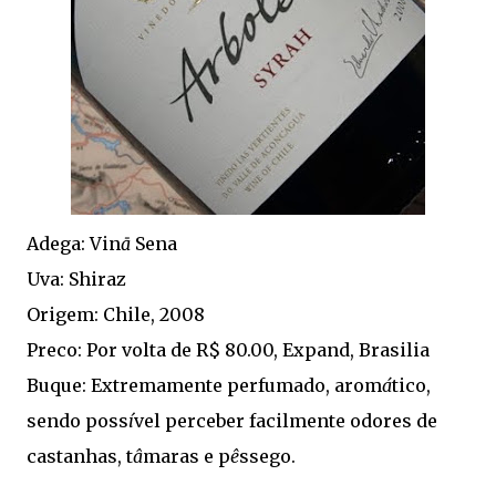
Adega: Vin
ā
Sena
Uva: Shiraz
Origem: Chile, 2008
Preco: Por volta de R$ 80.00, Expand, Brasilia
Buque: Extremamente perfumado, arom
á
tico,
sendo poss
í
vel perceber facilmente odores de
castanhas, t
â
maras e p
ê
ssego.