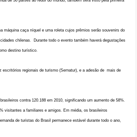
enda de 50 países ao redor do mundo, também será visto pela primeira
a máquina caça níquel e uma roleta cujos prêmios serão souvenirs do
s cidades chilenas. Durante todo o evento também haverá degustações
omo destino turístico.
z escritórios regionais de turismo (Sernatur), e a adesão de mais de
 brasileiros contra 120.188 em 2010, significando um aumento de 58%.
 visitantes a familiares e amigos. Em média, os brasileiros
emanda de turistas do Brasil permanece estável durante todo o ano,