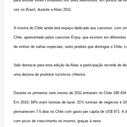
para difundir estes conteúdos nos seus televisores, em pontos de v
vez no Brasil, durante a Abav 2011.
A mostra do Chile ainda terá espaço dedicado aos cassinos, com um
Chile, apresentado pelos cassinos Enjoy, que existem em diferente
de vinhos de safras especiais, outro produto que distingue o Chile, c
Vale destacar para esta edição da Abav a participação recorde de de
uma dezena de produtos turísticos chilenos
Durante os primeiros sete meses de 2011 entraram no Chile 189.434
Em 2010, 59% eram turistas de lazer, 31% turistas de negócios e 10%
permanecem 7,5 dias no Chile com gasto per capita de US$ 971. A d
com picos de crescimento no inverno, graças à neve.