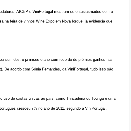
odutores,
AICEP e ViniPortugal mostram-se entusiasmados com o
sa na feira
de vinhos Wine Expo e
m
Nova Iorque,
já evidencia que
onsumidos, e já inicou o ano com recorde de prêmios ganhos nas
st). De acordo com Sónia Fernandes, da ViniPortugal, tudo isso são
o uso de castas únicas ao país, como Trincadeira ou Touriga e uma
 português cresceu 7% no ano de 2011, segundo a ViniPortugal.