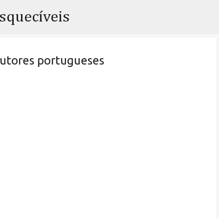
Pular para o conteúdo principal
esquecíveis
utores portugueses