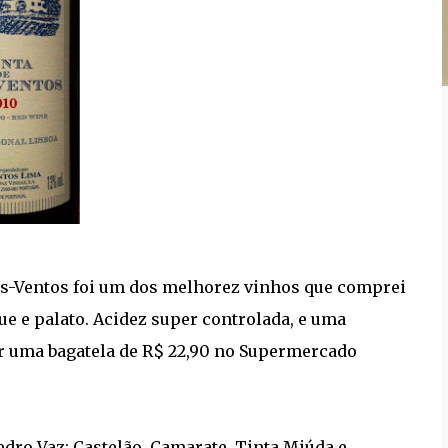
ons-Ventos foi um dos melhorez vinhos que comprei
e e palato. Acidez super controlada, e uma
or uma bagatela de R$ 22,90 no Supermercado
Pedro Vaz: Castelão, Camarate, Tinta Miúda e