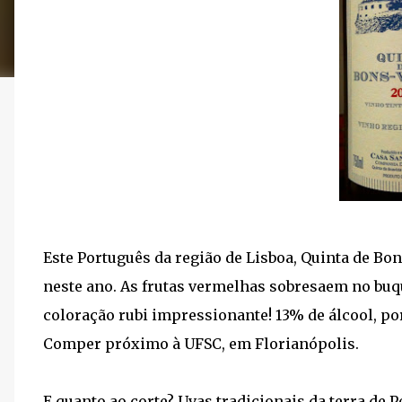
Este Português da região de Lisboa, Quinta de B
neste ano. As frutas vermelhas sobresaem no buqu
coloração rubi impressionante! 13% de álcool, p
Comper próximo à UFSC, em Florianópolis.
E quanto ao corte? Uvas tradicionais da terra de 