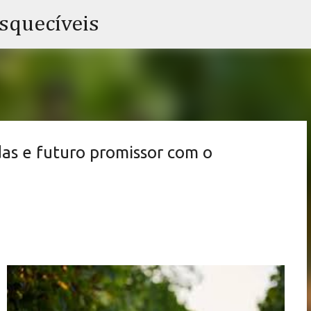
Pular para o conteúdo principal
esquecíveis
das e futuro promissor com o