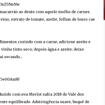
m macarrão ao dente com aquele molho de carnes
reino, extrato de tomate, azeite, folhas de louro cae
ndimentos cozindo com a carne; adicione azeite e
vinho tinto seco; depois àgua e azeite; deixe
i secando...
zido com uva Merlot safra 2018 do Vale dos
te equilibrado. Adstringência suave, buquê de